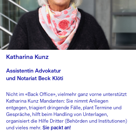
Katharina Kunz
Assistentin Advokatur
und Notariat Beck Klöti
Nicht im «Back Office», vielmehr ganz vorne unterstützt
Katharina Kunz Mandanten: Sie nimmt Anliegen
entgegen, triagiert dringende Fälle, plant Termine und
Gespräche, hilft beim Handling von Unterlagen,
organisiert die Hilfe Dritter (Behörden und Institutionen)
und vieles mehr.
Sie packt an!